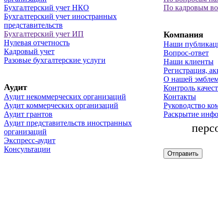
Бухгалтерский учет НКО
По кадровым в
Бухгалтерский учет иностранных
представительств
Бухгалтерский учет ИП
Компания
Нулевая отчетность
Наши публикац
Кадровый учет
Вопрос-ответ
Разовые бухгалтерские услуги
Наши клиенты
Регистрация, ак
О нашей эмбле
Аудит
Контроль качест
Аудит некоммерческих организаций
Контакты
Аудит коммерческих организаций
Руководство ко
Аудит грантов
Раскрытие инф
Аудит представительств иностранных
перс
организаций
Экспресс-аудит
Консультации