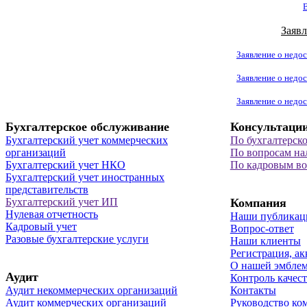
Заявл
Заявление о недос
Заявление о недос
Заявление о недос
Бухгалтерское обслуживание
Консультаци
Бухгалтерский учет коммерческих
По бухгалтерск
организаций
По вопросам на
Бухгалтерский учет НКО
По кадровым в
Бухгалтерский учет иностранных
представительств
Бухгалтерский учет ИП
Компания
Нулевая отчетность
Наши публикац
Кадровый учет
Вопрос-ответ
Разовые бухгалтерские услуги
Наши клиенты
Регистрация, ак
О нашей эмбле
Аудит
Контроль качест
Аудит некоммерческих организаций
Контакты
Аудит коммерческих организаций
Руководство ко