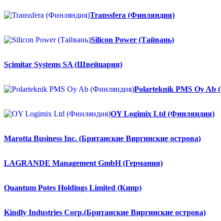
Transsfera (Финляндия)
Silicon Power (Тайвань)
Scimitar Systems SA (Швейцария)
Polarteknik PMS Oy Ab
OY Logimix Ltd (Финляндия)
Marotta Business Inc. (Британские Виргинские острова)
LAGRANDE Management GmbH (Германия)
Quantum Potes Holdings Limited (Кипр)
Kindly Industries Corp.(Британские Виргинские острова)