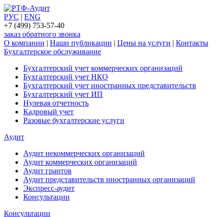
РУС
|
ENG
+7 (499) 753-57-40
заказ обратного звонка
О компании
|
Наши публикации
|
Цены на услуги
|
Контакты
Бухгалтерское обслуживание
Бухгалтерский учет коммерческих организаций
Бухгалтерский учет НКО
Бухгалтерский учет иностранных представительств
Бухгалтерский учет ИП
Нулевая отчетность
Кадровый учет
Разовые бухгалтерские услуги
Аудит
Аудит некоммерческих организаций
Аудит коммерческих организаций
Аудит грантов
Аудит представительств иностранных организаций
Экспресс-аудит
Консультации
Консультации