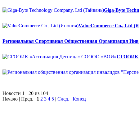
Giga-Byte Tech
ValueCommerce Co., Ltd (
Региональная Спортивная Общественная Организация Инва
СГООИК 
Новости 1 - 20 из 104
Начало | Пред. |
1
2
3
4
5
|
След.
|
Конец