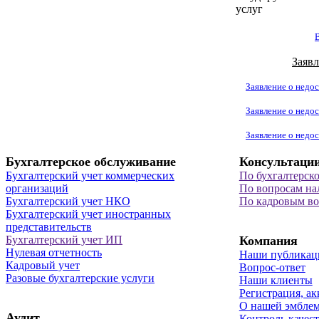
услуг
Заявл
Заявление о недос
Заявление о недос
Заявление о недос
Бухгалтерское обслуживание
Консультаци
Бухгалтерский учет коммерческих
По бухгалтерск
организаций
По вопросам на
Бухгалтерский учет НКО
По кадровым в
Бухгалтерский учет иностранных
представительств
Бухгалтерский учет ИП
Компания
Нулевая отчетность
Наши публикац
Кадровый учет
Вопрос-ответ
Разовые бухгалтерские услуги
Наши клиенты
Регистрация, ак
О нашей эмбле
Аудит
Контроль качест