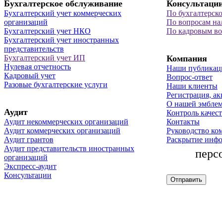
Бухгалтерское обслуживание
Консультаци
Бухгалтерский учет коммерческих
По бухгалтерск
организаций
По вопросам на
Бухгалтерский учет НКО
По кадровым в
Бухгалтерский учет иностранных
представительств
Бухгалтерский учет ИП
Компания
Нулевая отчетность
Наши публикац
Кадровый учет
Вопрос-ответ
Разовые бухгалтерские услуги
Наши клиенты
Регистрация, ак
О нашей эмбле
Аудит
Контроль качест
Аудит некоммерческих организаций
Контакты
Аудит коммерческих организаций
Руководство ко
Аудит грантов
Раскрытие инф
Аудит представительств иностранных
перс
организаций
Экспресс-аудит
Консультации