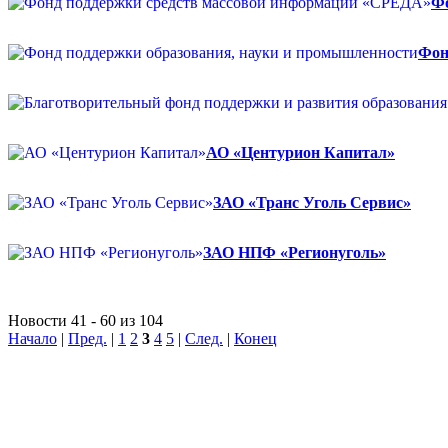
Фо
Фон
АО «Центурион Капитал»
ЗАО «Транс Уголь Сервис»
ЗАО НПФ «Регионуголь»
Новости 41 - 60 из 104
Начало
|
Пред.
|
1
2
3
4
5
|
След.
|
Конец