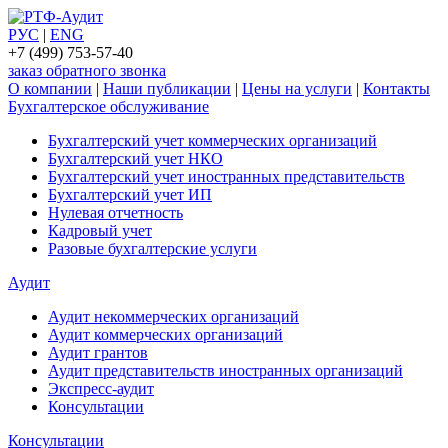
РУС
|
ENG
+7 (499) 753-57-40
заказ обратного звонка
О компании
|
Наши публикации
|
Цены на услуги
|
Контакты
Бухгалтерское обслуживание
Бухгалтерский учет коммерческих организаций
Бухгалтерский учет НКО
Бухгалтерский учет иностранных представительств
Бухгалтерский учет ИП
Нулевая отчетность
Кадровый учет
Разовые бухгалтерские услуги
Аудит
Аудит некоммерческих организаций
Аудит коммерческих организаций
Аудит грантов
Аудит представительств иностранных организаций
Экспресс-аудит
Консультации
Консультации