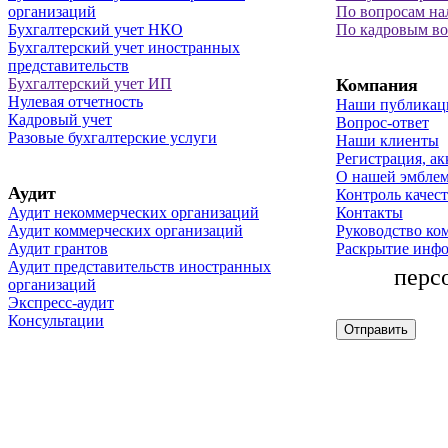
организаций
По вопросам на
Бухгалтерский учет НКО
По кадровым в
Бухгалтерский учет иностранных
представительств
Бухгалтерский учет ИП
Компания
Нулевая отчетность
Наши публикац
Кадровый учет
Вопрос-ответ
Разовые бухгалтерские услуги
Наши клиенты
Регистрация, ак
О нашей эмбле
Аудит
Контроль качест
Аудит некоммерческих организаций
Контакты
Аудит коммерческих организаций
Руководство ко
Аудит грантов
Раскрытие инф
Аудит представительств иностранных
перс
организаций
Экспресс-аудит
Консультации