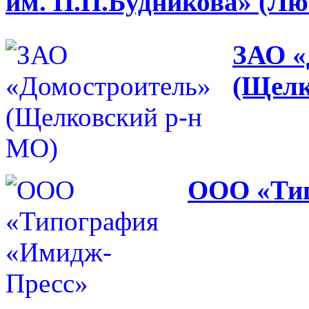
им. П.П.Будникова» (Лю
ЗАО «
(Щелк
ООО «Тип